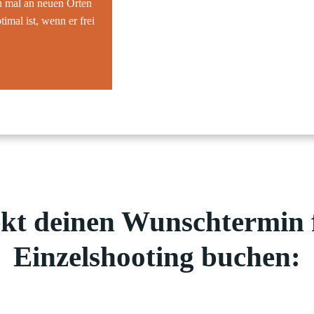
 mal an neuen Orten
mal ist, wenn er frei
kt deinen Wunschtermin f
Einzelshooting buchen: