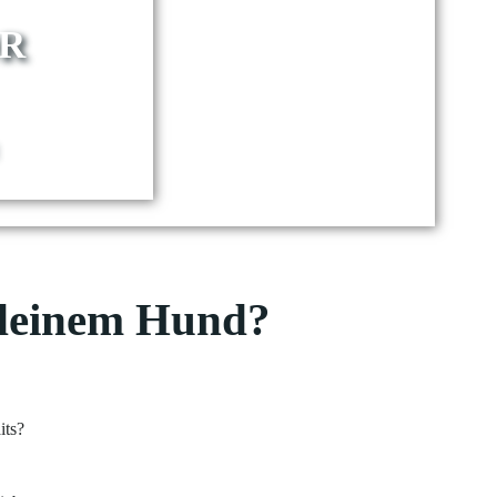
R
 deinem Hund?
its?