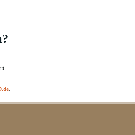
n?
ht!
.de
.